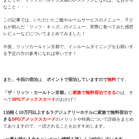
なこと・・・
この記事では、いただいたご飯やルームサービスのメニュー、子ど
もが頼んだ「リッツ・キッズ」のメニュー、実際に食べてみた感想
レビューなどについてまとめてみました！
今後、リッツカールトン京都で、インルームダイニングをお願いす
る予定の方の参考になれば幸いです！
また、今回の宿泊
は、
ポイントで宿泊していますので
無料
です。
「ザ・リッツ・カールトン京都」
に
家族で無料宿泊できる
のは、す
べて
SPGアメックスカード
のおかげ！
1泊軽く10万円以上するラグジュアリーホテルに家族で無料宿泊で
きる
SPGアメックスカード
のメリットや特典について詳細をまとめ
てありますので、一読されることをおすすめします。
↓一番お得な入会キャンペーン情報も詳しくご紹介しています。