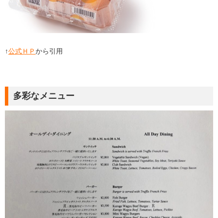
↑
公式ＨＰ
から引用
多彩なメニュー