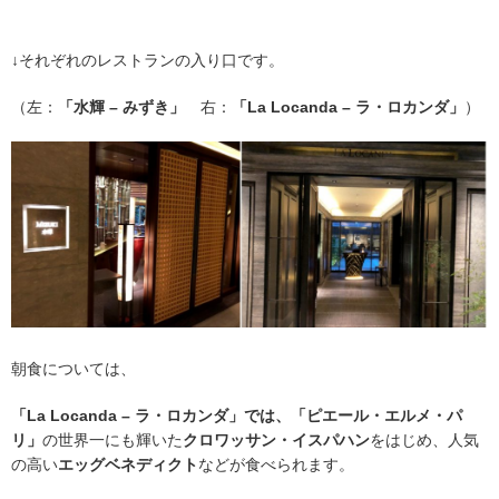
↓それぞれのレストランの入り口です。
（左：
「水輝 – みずき」
右：
「La Locanda – ラ・ロカンダ」
）
朝食については、
「La Locanda – ラ・ロカンダ」では、
「ピエール・エルメ・パ
リ」
の世界一にも輝いた
クロワッサン・イスパハン
をはじめ、人気
の高い
エッグベネディクト
などが食べられます。