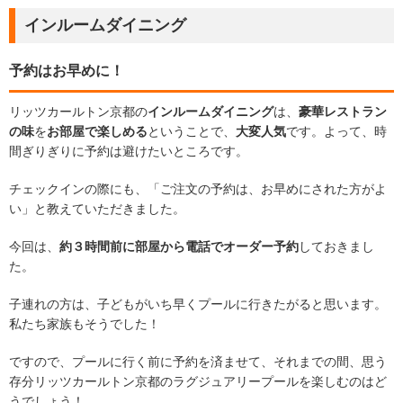
インルームダイニング
予約はお早めに！
リッツカールトン京都の
インルームダイニング
は、
豪華レストラン
の味
を
お部屋で楽しめる
ということで、
大変人気
です。よって、時
間ぎりぎりに予約は避けたいところです。
チェックインの際にも、「ご注文の予約は、お早めにされた方がよ
い」と教えていただきました。
今回は、
約３時間前に部屋から電話でオーダー予約
しておきまし
た。
子連れの方は、子どもがいち早くプールに行きたがると思います。
私たち家族もそうでした！
ですので、プールに行く前に予約を済ませて、それまでの間、思う
存分リッツカールトン京都のラグジュアリープールを楽しむのはど
うでしょう！