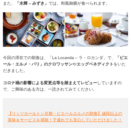
また、
「水輝 – みずき」
では、和風御膳が食べられます。
今回の滞在での朝食は、「La Locanda – ラ・ロカンダ」で、
「ピエ
ール・エルメ・パリ」のクロワッサン
や
エッグベネディクト
をいた
だきました。
コロナ禍の影響による変更点等を踏まえてレビュー
していますの
で、ご興味のある方は、一読されてみてください。
【リッツカールトン京都・ピエールエルメの朝食】値段以上の
美味＆サービスを堪能！子連れでも安心していただけました！